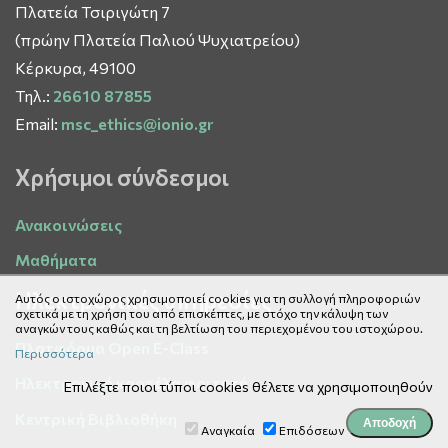
Πλατεία Τσιριγώτη 7
(πρώην Πλατεία Παλιού Ψυχιατρείου)
Κέρκυρα, 49100
Τηλ.:
26610 87855
Email:
msc_ethics@ionio.gr
Χρήσιμοι σύνδεσμοι
Ανακοινώσεις
Μαθήματα
Ηλεκτρονικές υπηρεσίες
Αυτός ο ιστοχώρος χρησιμοποιεί cookies για τη συλλογή πληροφοριών
σχετικά με τη χρήση του από επισκέπτες, με στόχο την κάλυψη των
αναγκών τους καθώς και τη βελτίωση του περιεχομένου του ιστοχώρου.
Πλατφόρμα Open E-Class
Περισσότερα
Ηλεκτρονική καρτέλα φοιτητή
Επιλέξτε ποιοι τύποι cookies θέλετε να χρησιμοποιηθούν
Κεντρική Βιβλιοθήκη
Αναγκαία
Επιδόσεων