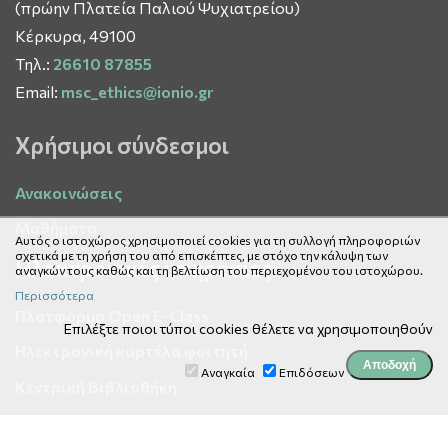
(πρώην Πλατεία Παλιού Ψυχιατρείου)
Κέρκυρα, 49100
Τηλ.:
26610 87855
Email:
msc_ethics@ionio.gr
Χρήσιμοι σύνδεσμοι
Ανακοινώσεις
Μαθήματα
Αυτός ο ιστοχώρος χρησιμοποιεί cookies για τη συλλογή πληροφοριών
σχετικά με τη χρήση του από επισκέπτες, με στόχο την κάλυψη των
Ηλεκτρονικές υπηρεσίες
αναγκών τους καθώς και τη βελτίωση του περιεχομένου του ιστοχώρου.
Περισσότερα
Πλατφόρμα Open E-Class
Επιλέξτε ποιοι τύποι cookies θέλετε να χρησιμοποιηθούν
Ηλεκτρονική καρτέλα φοιτητή
Αναγκαία
Επιδόσεων
Κεντρική Βιβλιοθήκη